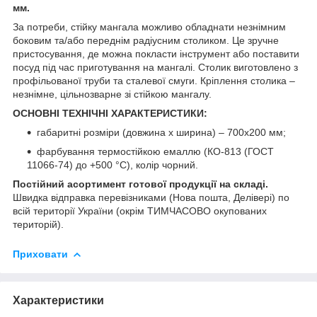
мм.
За потреби, стійку мангала можливо обладнати незнімним
боковим та/або переднім радіусним столиком. Це зручне
пристосування, де можна покласти інструмент або поставити
посуд під час приготування на мангалі. Столик виготовлено з
профільованої труби та сталевої смуги. Кріплення столика –
незнімне, цільнозварне зі стійкою мангалу.
ОСНОВНІ ТЕХНІЧНІ ХАРАКТЕРИСТИКИ
:
габаритні розміри (довжина х ширина) – 700х200 мм;
фарбування термостійкою емаллю (КО-813 (ГОСТ
11066-74) до +500 °С), колір чорний.
Постійний асортимент готової продукції на складі.
Швидка відправка перевізниками (Нова пошта, Делівері) по
всій території України (окрім ТИМЧАСОВО окупованих
територій).
Приховати
Характеристики