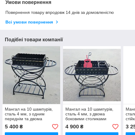
Умови повернення
Повернення товару впродовж 14 днів за домовленістю
Всі умови повернення
Подібні товари компанії
Мангал на 10 шампурів,
Мангал на 10 шампурів,
Манг
сталь 4 мм, з одним
сталь 4 мм, з двома
стал
переднім та двома
боковими столиками
стій
боковими столиками
(жаровня + стійка
5 400
4 900
3 2
₴
₴
(жаровня + стійка
радіусна)
радіусна)