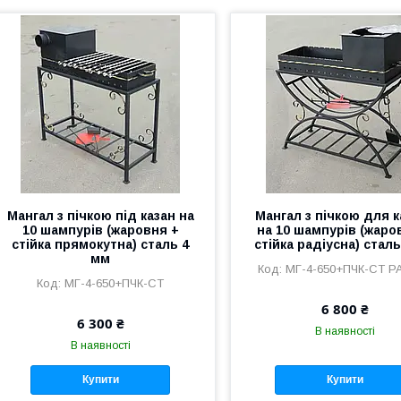
Мангал з пічкою під казан на
Мангал з пічкою для к
10 шампурів (жаровня +
на 10 шампурів (жаро
стійка прямокутна) сталь 4
стійка радіусна) стал
мм
МГ-4-650+ПЧК-СТ Р
МГ-4-650+ПЧК-СТ
6 800 ₴
6 300 ₴
В наявності
В наявності
Купити
Купити