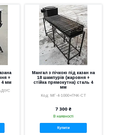
азана
Мангал з пічкою під казан на
вня +
18 шампурів (жаровня +
ь 4 мм
стійка прямокутна) сталь 4
мм
АДІУС
МГ-4-1000+ПЧК-СТ
7 300 ₴
В наявності
Купити