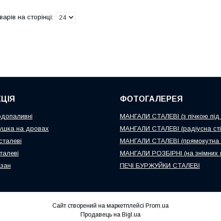
ЦІЯ
ФОТОГАЛЕРЕЯ
рдопаливні
МАНГАЛИ СТАЛЕВІ (з пічкою під 
ушка на дровах
МАНГАЛИ СТАЛЕВІ (радіусна сті
сталеві
МАНГАЛИ СТАЛЕВІ (прямокутна с
талеві
МАНГАЛИ РОЗБІРНІ (на знімних 
азан
ПЕЧІ БУРЖУЙКИ СТАЛЕВІ
Сайт створений на маркетплейсі
Prom.ua
Продавець на Bigl.ua