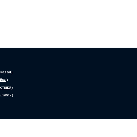
казан)
йка)
тійка)
ніжках)