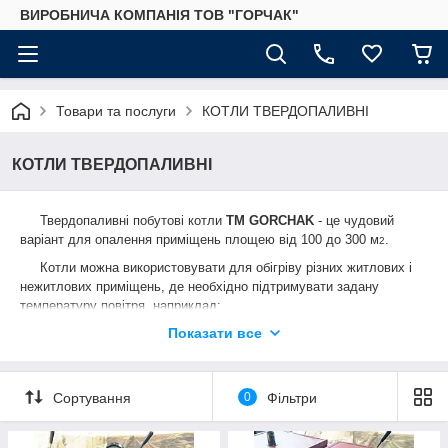
ВИРОБНИЧА КОМПАНІЯ ТОВ "ГОРЧАК"
Товари та послуги
КОТЛИ ТВЕРДОПАЛИВНІ
КОТЛИ ТВЕРДОПАЛИВНІ
Твердопаливні побутові котли
TM GORCHAK
- це чудовий
варіант для опалення приміщень площею від 100 до 300 м
.
2
Котли можна використовувати для обігріву різних житлових і
нежитлових приміщень, де необхідно підтримувати задану
температуру повітря, наприклад:
приватний будинок
Показати все
офісне або торгове приміщення
СТО
Сортування
0
Фільтри
цеха та майстерні
школи та дитячі садочки, тощо...