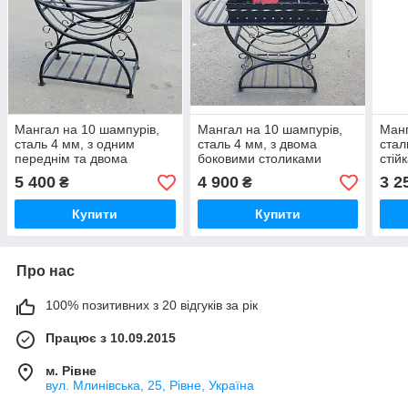
Мангал на 10 шампурів,
Мангал на 10 шампурів,
Манг
сталь 4 мм, з одним
сталь 4 мм, з двома
стал
переднім та двома
боковими столиками
стій
боковими столиками
(жаровня + стійка
5 400
4 900
3 2
₴
₴
(жаровня + стійка
радіусна)
радіусна)
Купити
Купити
Про нас
100% позитивних з 20 відгуків за рік
Працює з 10.09.2015
м. Рівне
вул. Млинівська, 25, Рівне, Україна