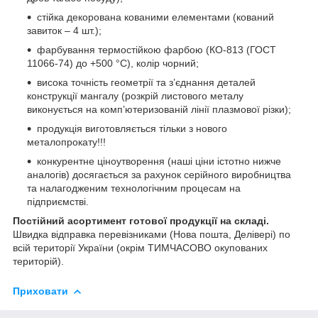
стійка декорована кованими елементами (кований
завиток – 4 шт.);
фарбування термостійкою фарбою (КО-813 (ГОСТ
11066-74) до +500 °С), колір чорний;
висока точність геометрії та з’єднання деталей
конструкції мангалу (розкрій листового металу
виконується на комп’ютеризованій лінії плазмової різки);
продукція виготовляється тільки з нового
металопрокату!!!
конкурентне ціноутворення (наші ціни істотно нижче
аналогів) досягається за рахунок серійного виробництва
та налагодженим технологічним процесам на
підприємстві.
Постійний асортимент готової продукції на складі.
Швидка відправка перевізниками (Нова пошта, Делівері) по
всій території України (окрім ТИМЧАСОВО окупованих
територій).
Приховати