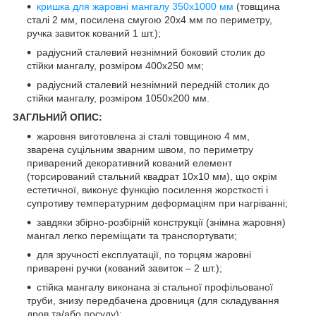
кришка для жаровні мангалу 350х1000 мм
(товщина
сталі 2 мм, посилена смугою 20х4 мм по периметру,
ручка завиток кований 1 шт.);
радіусний сталевий незнімний боковий столик до
стійки мангалу, розміром 400х250 мм;
радіусний сталевий незнімний передній столик до
стійки мангалу, розміром 1050х200 мм.
ЗАГЛЬНИЙ ОПИС
:
жаровня виготовлена зі сталі товщиною 4 мм,
зварена суцільним зварним швом, по периметру
приварений декоративний кований елемент
(торсирований стальний квадрат 10х10 мм), що окрім
естетичної, виконує функцію посилення жорсткості і
супротиву температурним деформаціям при нагріванні;
завдяки збірно-розбірній конструкції (знімна жаровня)
мангал легко переміщати та транспортувати;
для зручності експлуатації, по торцям жаровні
приварені ручки (кований завиток – 2 шт.);
стійка мангалу виконана зі стальної профільованої
труби, знизу передбачена дровниця (для складування
дров та/або посуду);