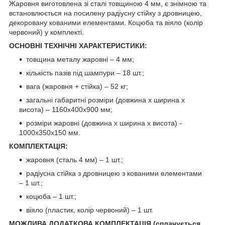
Жаровня виготовлена зі сталі товщиною 4 мм, є знімною та
встановлюється на посилену радіусну стійку з дровницею,
декоровану кованими елементами. Коцюба та віяло (колір
червоний) у комплекті.
ОСНОВНІ ТЕХНІЧНІ ХАРАКТЕРИСТИКИ:
товщина металу жаровні – 4 мм;
кількість пазів під шампури – 18 шт.;
вага (жаровня + стійка) – 52 кг;
загальні габаритні розміри (довжина х ширина х
висота) – 1160х400х900 мм;
розміри жаровні (довжина х ширина х висота) -
1000х350х150 мм.
КОМПЛЕКТАЦІЯ
:
жаровня (сталь 4 мм) – 1 шт.;
радіусна стійка з дровницею з кованими елементами
– 1 шт.;
коцюба – 1 шт.;
віяло (пластик, колір червоний) – 1 шт.
МОЖЛИВА ДОДАТКОВА КОМПЛЕКТАЦІЯ (сплачується