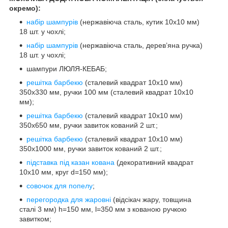
окремо)
:
набір шампурів
(нержавіюча сталь, кутик 10х10 мм)
18 шт. у чохлі;
набір шампурів
(нержавіюча сталь, дерев’яна ручка)
18 шт. у чохлі;
шампури ЛЮЛЯ-КЕБАБ;
решітка барбекю
(сталевий квадрат 10х10 мм)
350х330 мм, ручки 100 мм (сталевий квадрат 10х10
мм);
решітка барбекю
(сталевий квадрат 10х10 мм)
350х650 мм, ручки завиток кований 2 шт.;
решітка барбекю
(сталевий квадрат 10х10 мм)
350х1000 мм, ручки завиток кований 2 шт.;
підставка під казан кована
(декоративний квадрат
10х10 мм, круг d=150 мм);
совочок для попелу
;
перегородка для жаровні
(відсікач жару, товщина
сталі 3 мм) h=150 мм, l=350 мм з кованою ручкою
завитком;