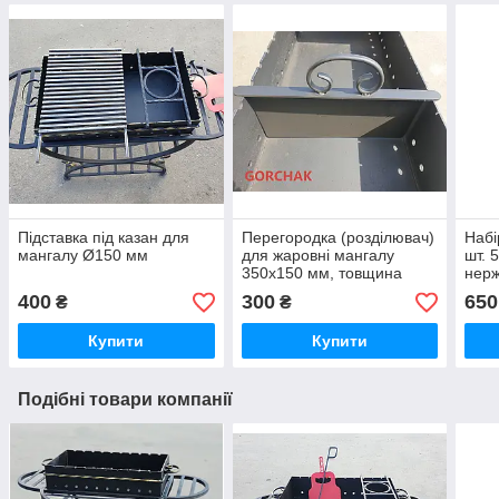
Підставка під казан для
Перегородка (розділювач)
Набі
мангалу Ø150 мм
для жаровні мангалу
шт. 
350х150 мм, товщина
нерж
сталі 3 мм
400
300
650
₴
₴
Купити
Купити
Подібні товари компанії