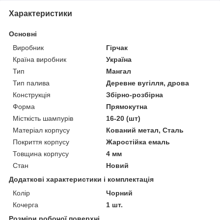
Характеристики
Основні
Виробник
Гірчак
Країна виробник
Україна
Тип
Мангал
Тип палива
Деревне вугілля, дрова
Конструкція
Збірно-розбірна
Форма
Прямокутна
Місткість шампурів
16-20 (шт)
Матеріал корпусу
Кований метал, Сталь
Покриття корпусу
Жаростійка емаль
Товщина корпусу
4 мм
Стан
Новий
Додаткові характеристики і комплектація
Колір
Чорний
Кочерга
1 шт.
Розміри робочої поверхні