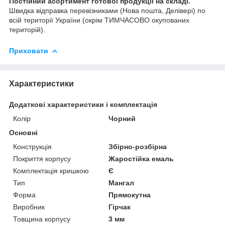
Постійний асортимент готової продукції на складі.
Швидка відправка перевізниками (Нова пошта, Делівері) по
всій території України (окрім ТИМЧАСОВО окупованих
територій).
Приховати
Характеристики
Додаткові характеристики і комплектація
Колір
Чорний
Основні
Конструкція
Збірно-розбірна
Покриття корпусу
Жаростійка емаль
Комплектація кришкою
Є
Тип
Мангал
Форма
Прямокутна
Виробник
Гірчак
Товщина корпусу
3 мм