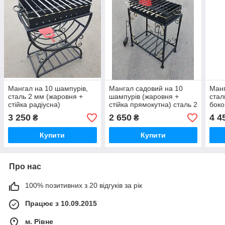
Мангал на 10 шампурів,
Мангал садовий на 10
Манг
сталь 2 мм (жаровня +
шампурів (жаровня +
стал
стійка радіусна)
стійка прямокутна) сталь 2
боко
мм
(жар
3 250
2 650
4 4
₴
₴
раді
Купити
Купити
Про нас
100% позитивних з 20 відгуків за рік
Працює з 10.09.2015
м. Рівне