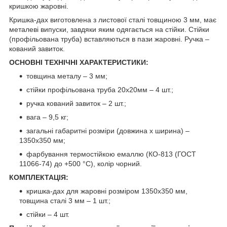
кришкою жаровні.
Кришка-дах виготовлена з листової сталі товщиною 3 мм, має
металеві випуски, завдяки яким одягається на стійки. Стійки
(профільована труба) вставляються в пази жаровні. Ручка –
кований завиток.
ОСНОВНІ ТЕХНІЧНІ ХАРАКТЕРИСТИКИ
:
товщина металу – 3 мм;
стійки профільована труба 20х20мм – 4 шт.;
ручка кований завиток – 2 шт.;
вага – 9,5 кг;
загальні габаритні розміри (довжина х ширина) –
1350х350 мм;
фарбування термостійкою емаллю (КО-813 (ГОСТ
11066-74) до +500 °С), колір чорний.
КОМПЛЕКТАЦІЯ:
кришка-дах для жаровні розміром 1350х350 мм,
товщина сталі 3 мм – 1 шт.;
стійки – 4 шт.