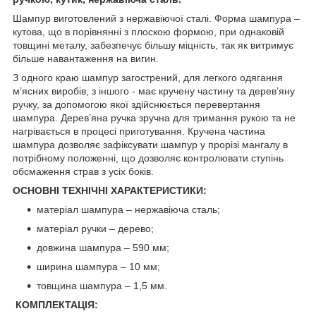
Шампур виготовлений з нержавіючої сталі. Форма шампура –
кутова, що в порівнянні з плоскою формою, при однаковій
товщині металу, забезпечує більшу міцність, так як витримує
більше навантаження на вигин.
З одного краю шампур загострений, для легкого одягання
м’ясних виробів, з іншого - має кручену частину та дерев’яну
ручку, за допомогою якої здійснюється перевертання
шампура. Дерев’яна ручка зручна для тримання рукою та не
нагрівається в процесі приготування. Кручена частина
шампура дозволяє зафіксувати шампур у прорізі мангалу в
потрібному положенні, що дозволяє контролювати ступінь
обсмаження страв з усіх боків.
ОСНОВНІ ТЕХНІЧНІ ХАРАКТЕРИСТИКИ:
матеріал шампура – нержавіюча сталь;
матеріал ручки – дерево;
довжина шампура – 590 мм;
ширина шампура – 10 мм;
товщина шампура – 1,5 мм.
КОМПЛЕКТАЦІЯ: