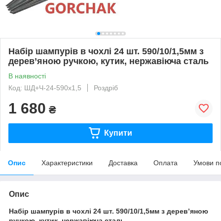
Набір шампурів в чохлі 24 шт. 590/10/1,5мм з
дерев’яною ручкою, кутик, нержавіюча сталь
В наявності
Код: ШД+Ч-24-590х1,5
Роздріб
1 680
₴
Купити
Опис
Характеристики
Доставка
Оплата
Умови п
Опис
Набір шампурів в чохлі 24 шт. 590/10/1,5мм з дерев’яною
ручкою, кутик, нержавіюча сталь.