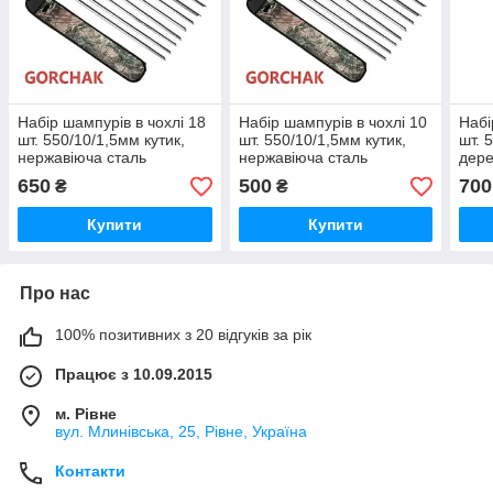
Набір шампурів в чохлі 18
Набір шампурів в чохлі 10
Набі
шт. 550/10/1,5мм кутик,
шт. 550/10/1,5мм кутик,
шт. 
нержавіюча сталь
нержавіюча сталь
дере
нерж
650
500
700
₴
₴
Купити
Купити
Про нас
100% позитивних з 20 відгуків за рік
Працює з 10.09.2015
м. Рівне
вул. Млинівська, 25, Рівне, Україна
Контакти